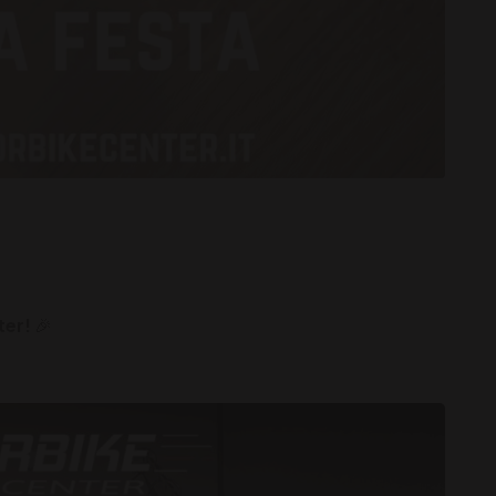
ter!
🎉