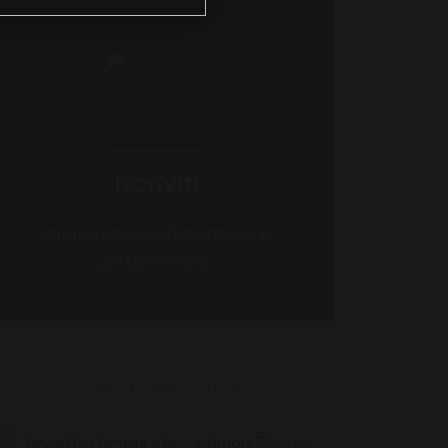
Iscriviti
Iscriviti e ricevi le ultime notizie e i
prossimi eventi.
Accetto i termini e le condizioni
Privacy