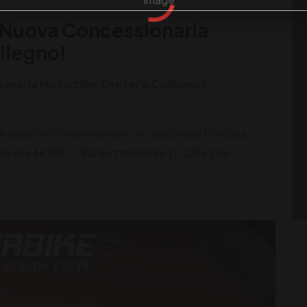
 Nuova Concessionaria
llegno!
onaria Motorbike Center a Collegno!
ione della nostra nuovissima concessionaria Honda a
le ore 16:00
, in
Via Settembrini 1, Collegno