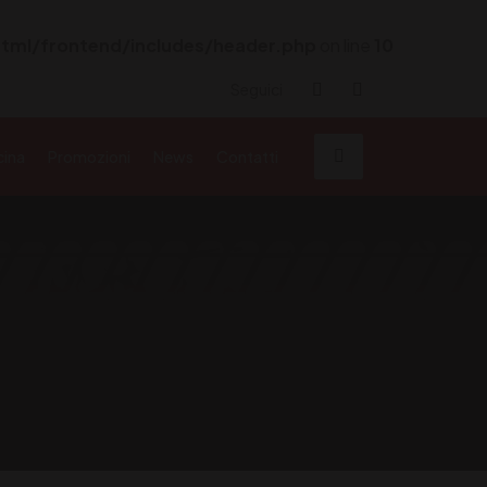
tml/frontend/includes/header.php
on line
10
Seguici
cina
Promozioni
News
Contatti