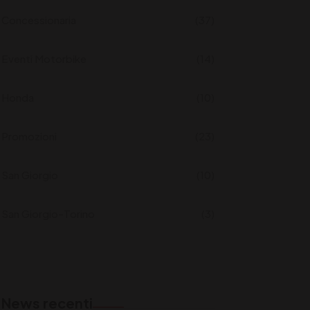
Concessionaria
(37)
Eventi Motorbike
(14)
Honda
(10)
Promozioni
(23)
San Giorgio
(10)
San Giorgio-Torino
(3)
News recenti