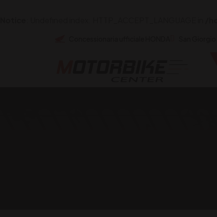
Notice
: Undefined index: HTTP_ACCEPT_LANGUAGE in
/h
Concessionaria ufficiale HONDA
San Giorgio