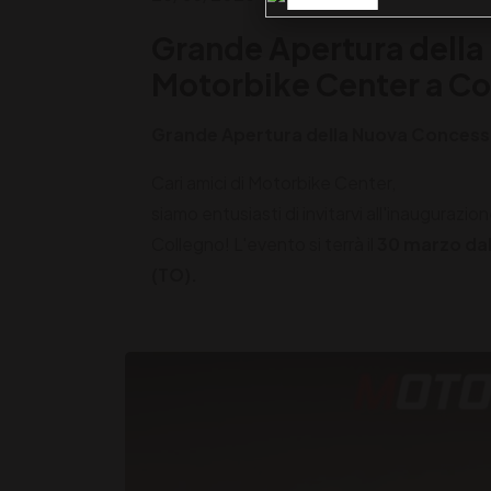
Grande Apertura della
Motorbike Center a Co
Grande Apertura della Nuova Concessi
Cari amici di Motorbike Center,
siamo entusiasti di invitarvi all'inauguraz
Collegno! L'evento si terrà il
30 marzo dal
(TO).