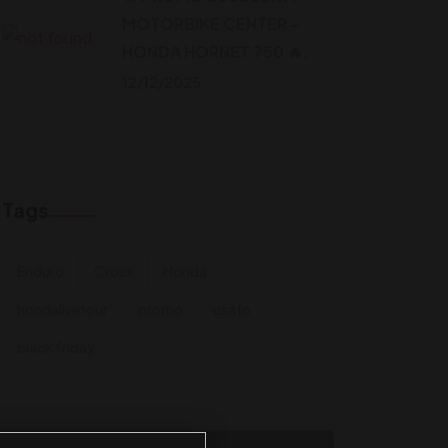
MOTORBIKE CENTER –
HONDA HORNET 750 🔥.
12/12/2025
Tags
Enduro
Cross
Honda
hondalivetour
promo
usato
black friday