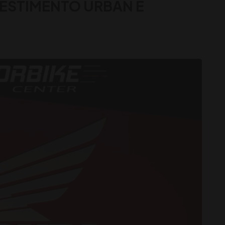
LESTIMENTO URBAN È
!