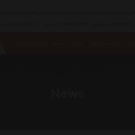
ome/motorbike/domains/motorbikecenter.it/public_h
 C.se: 0124 35770
Torino: 011 19902499
Collegno: 011 789133
Concessionarie
Nuovo
Usato
Abbigliamento
Offi
News