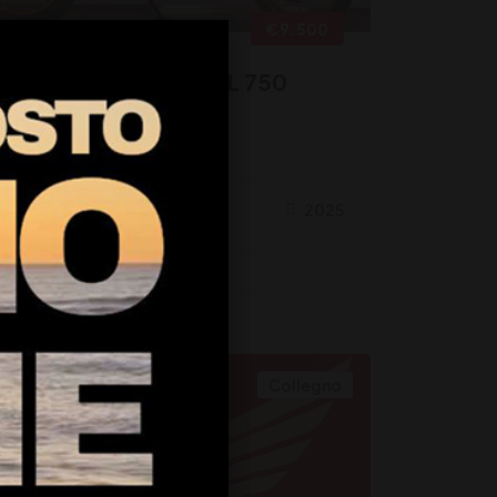
€ 9.500
50 Transalp HONDA XL 750
NSALP
:
Honda
cc
5.598km
2025
Dettagli
Collegno