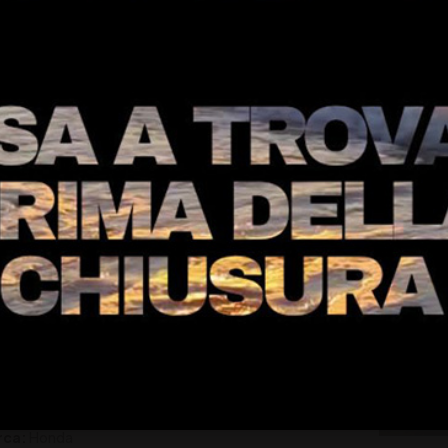
€ 8.200
F1000L Africa Twin ABS
rca:
Honda