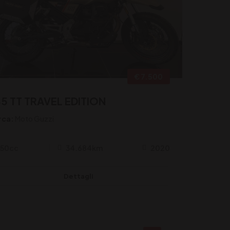
€ 7.500
5 TT TRAVEL EDITION
rca:
Moto Guzzi
50cc
34.684km
2020
Dettagli