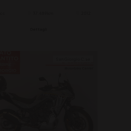
cc
37.489km
2012
Dettagli
San Giorgio C.se