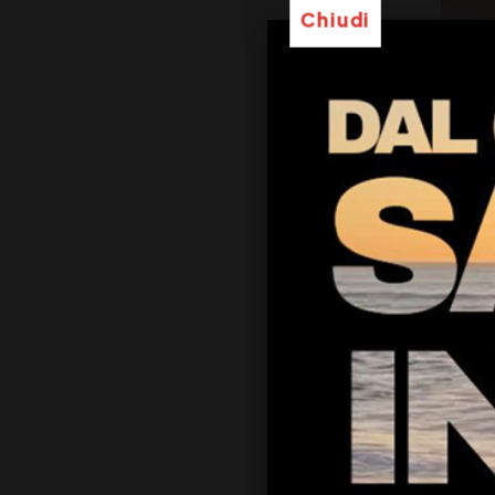
Chiudi
39
Ma
3