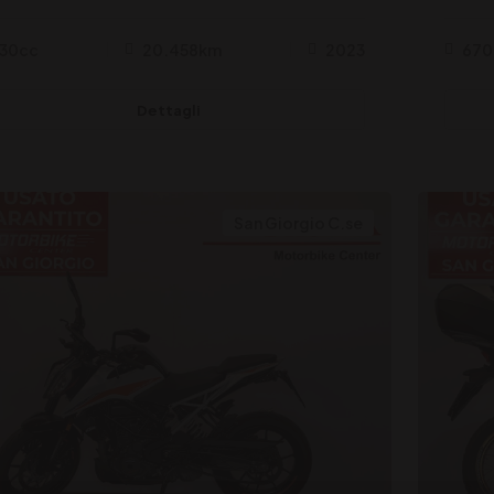
30cc
20.458km
2023
670
Dettagli
San Giorgio C.se