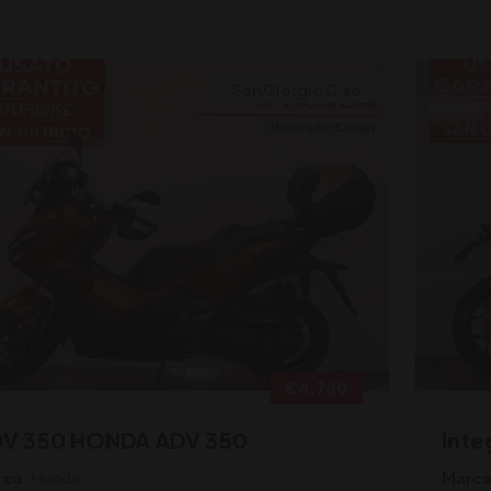
San Giorgio C.se
€ 4.700
V 350 HONDA ADV 350
Inte
rca:
Honda
Marca