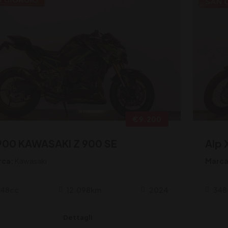
€ 9.200
900 KAWASAKI Z 900 SE
Alp 
rca:
Kawasaki
Marca
948cc
12.098km
2024
348
Dettagli