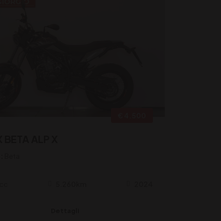
€ 4.500
X BETA ALP X
:
Beta
cc
5.260km
2024
Dettagli