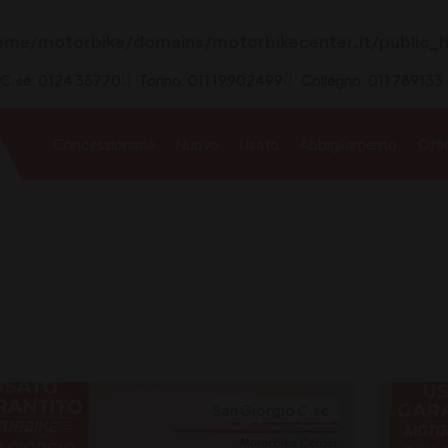
ome/motorbike/domains/motorbikecenter.it/public_h
 C.se: 0124 35770
Torino: 011 19902499
Collegno: 011 789133
Concessionarie
Nuovo
Usato
Abbigliamento
Offi
San Giorgio C.se