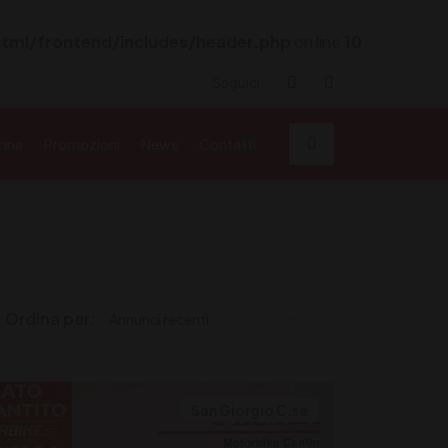
tml/frontend/includes/header.php
on line
10
Seguici
cina
Promozioni
News
Contatti
Ordina per:
San Giorgio C.se