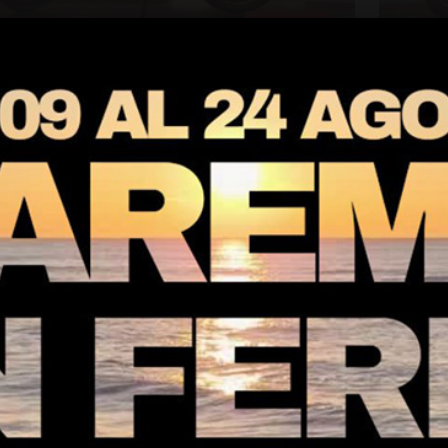
€ 4.000
0 Duke KTM 390 DUKE
XL 7
TRA
rca:
KTM
Marca
73cc
5.598km
2021
755
Dettagli
Collegno