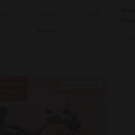
Horn
98cc
31.887km
2016
Marca
Dettagli
500
San Giorgio C.se