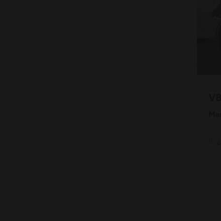
V8
Ma
8