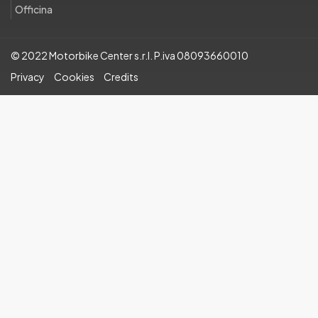
Officina
© 2022 Motorbike Center s.r.l. P.iva 08093660010
Privacy
Cookies
Credits