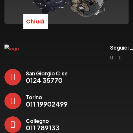
Chiudi
Seguici
San Giorgio C.se
0124 35770
Torino
011 19902499
Collegno
011 789133