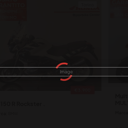
Torino
€ 3.900
Mult
MUL
1150 R Rockster .
Marca
rca:
BMW