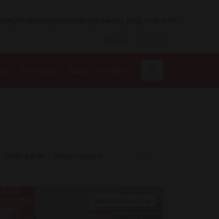
tml/frontend/includes/header.php
on line
10
Seguici
cina
Promozioni
News
Contatti
Ordina per:
San Giorgio C.se