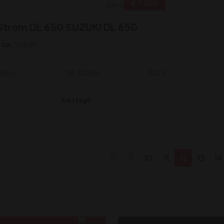
€ 7.200
San Giorgio C.se
Strom DL 650 SUZUKI DL 650
rca:
Suzuki
45cc
39.801km
2023
Dettagli
10
11
12
13
14