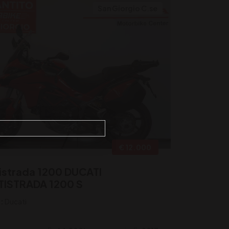
San Giorgio C.se
€ 12.000
istrada 1200 DUCATI
TISTRADA 1200 S
:
Ducati