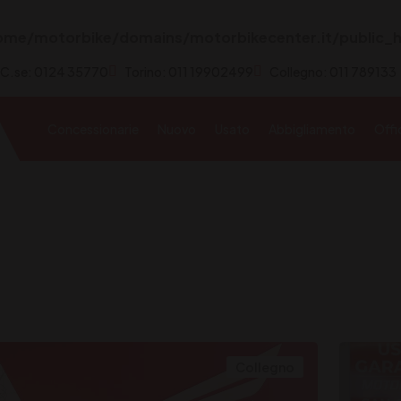
ome/motorbike/domains/motorbikecenter.it/public_h
 C.se: 0124 35770
Torino: 011 19902499
Collegno: 011 789133
Concessionarie
Nuovo
Usato
Abbigliamento
Offi
Collegno