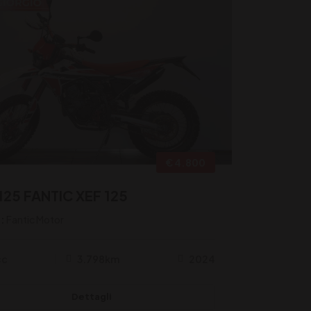
€ 4.800
125 FANTIC XEF 125
:
Fantic Motor
cc
3.798km
2024
Dettagli