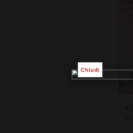
Chiudi
R 
Ma