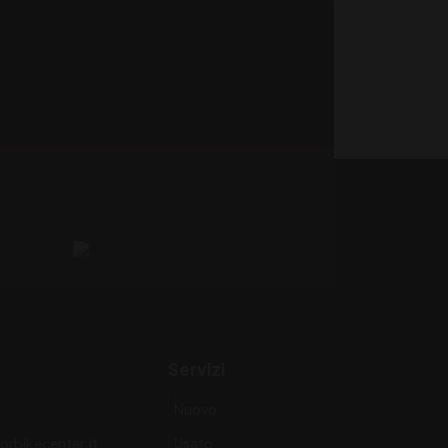
Servizi
Nuovo
rbikecenter.it
Usato