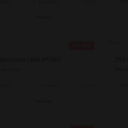
119
300cc
49.835km
2003
Dettagli
€ 15.900
Torino
ltistrada 1260 SPORT
790 
rca:
Ducati
Marca
260cc
10.246km
2018
799
Dettagli