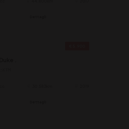
8cc
44.800km
2017
Dettagli
€ 5.900
Torino
Duke .
:
KTM
cc
30.583km
2019
Dettagli