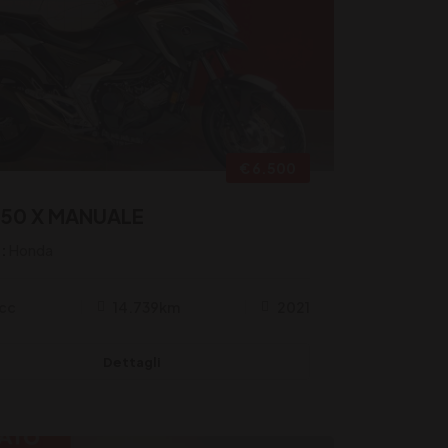
€ 6.500
750 X MANUALE
:
Honda
cc
14.739km
2021
Dettagli