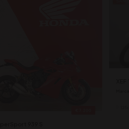
XEF 
Marca
125
€ 7.200
perSport 939 S