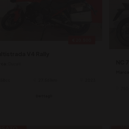
€ 20.500
ltistrada V4 Rally
NC 
rca:
Ducati
Marca
158cc
27.561km
2023
750
Dettagli