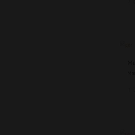
1
Mu
Ma
1