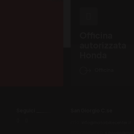
Officina
autorizzata
Honda
Officina
Seguici
San Giorgio C.se
info:
info@motorbikecenter.it
Abbigliamento:
s.bossio@moto