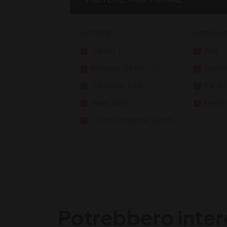
MOTORE
OPTIONA
Cilindri: 1
ABS
Potenza: 27 kW - 37
Libret
Cilindrata: 349
Parab
Peso: 200
Freni a
Classe Emissione: Euro 5
Potrebbero inter