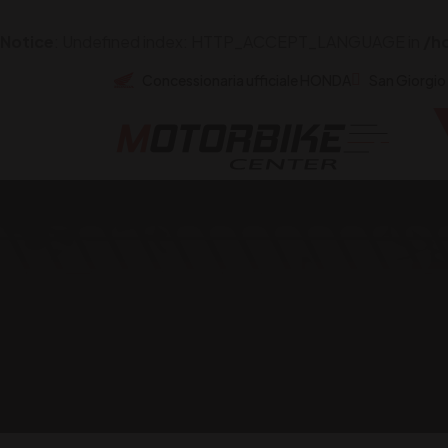
Notice
: Undefined index: HTTP_ACCEPT_LANGUAGE in
/h
Concessionaria ufficiale HONDA
San Giorgio