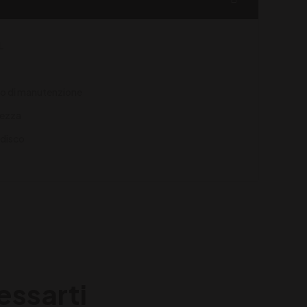
L
to di manutenzione
rezza
 disco
essarti