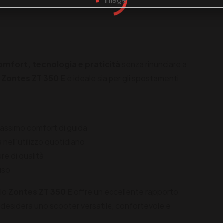
omfort, tecnologia e praticità
senza rinunciare a
o
Zontes ZT 350 E
è ideale sia per gli spostamenti
massimo comfort di guida
nell'utilizzo quotidiano
e di qualità
uso
 lo
Zontes ZT 350 E
offre un eccellente rapporto
i desidera uno scooter versatile, confortevole e