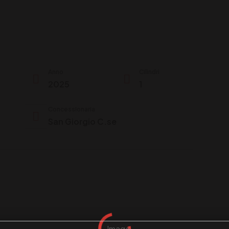
Anno
Cilindri
2025
1
Concessionaria
San Giorgio C.se