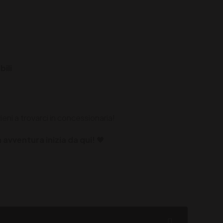
ili
eni a trovarci in concessionaria!
avventura inizia da qui!
🖤