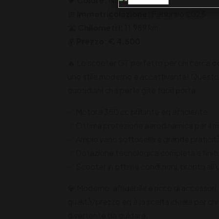
🖤
Colore:
Nero
📅
Immatricolazione:
Febbraio 2025
🛣️
Chilometri:
11.989 km
💰
Prezzo:
€ 4.500
🔥 Lo scooter GT perfetto per chi cerca
c
uno stile moderno e accattivante! Quest
quotidiani che per le gite fuori porta.
✅ Motore 350 cc brillante ed efficiente
✅ Ottima protezione aerodinamica per il 
✅ Ampio vano sottosella e grande praticità 
✅ Dotazione tecnologica completa e finitur
✅ Scooter in ottime condizioni, pronto all'
💎 Moderno, affidabile e ricco di accessori,
qualità/prezzo ed è la scelta ideale per ch
divertente da guidare.