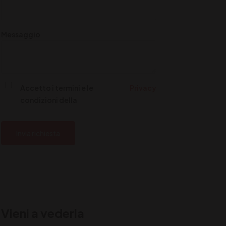
Messaggio
Accetto i termini e le
Privacy
condizioni della
Invia richiesta
Vieni a vederla