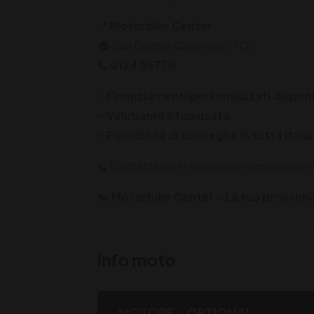
📍
Motorbike Center
🏠 San Giorgio Canavese (TO)
📞
0124 35770
⭐
Finanziamenti personalizzati disponib
⭐
Valutiamo il tuo usato
⭐
Possibilità di consegna in tutta Italia
📞 Contattaci per maggiori informazioni o vi
🏍️
Motorbike Center – La tua prossima 
Info moto
MOTORE - OPTIONAL