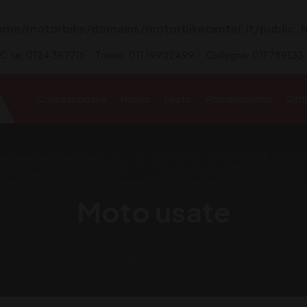
ome/motorbike/domains/motorbikecenter.it/public_h
 C.se: 0124 35770
Torino: 011 19902499
Collegno: 011 789133
Concessionarie
Nuovo
Usato
Abbigliamento
Offi
Moto usate