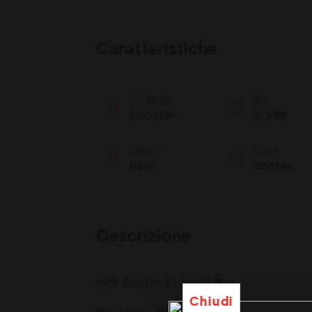
Caratteristiche
Categoria
Km
Scooter
11.988
Colore
Marca
Nero
Zontes
Descrizione
🏍️🖤
Zontes ZT 350 E
🖤🏍️
Chiudi