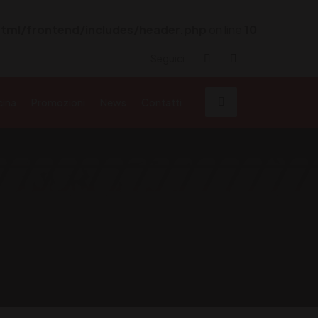
tml/frontend/includes/header.php
on line
10
Seguici
cina
Promozioni
News
Contatti