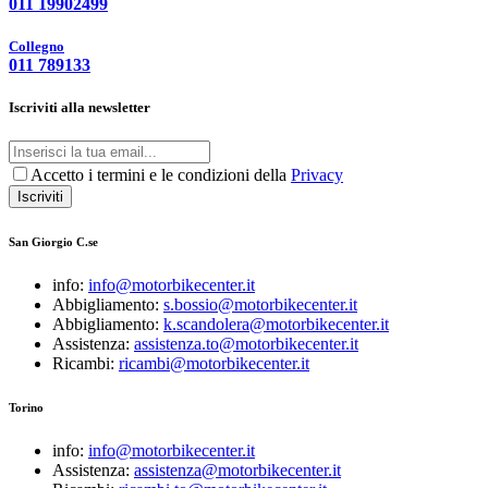
011 19902499
Collegno
011 789133
Iscriviti alla newsletter
Accetto i termini e le condizioni della
Privacy
Iscriviti
San Giorgio C.se
info:
info@motorbikecenter.it
Abbigliamento:
s.bossio@motorbikecenter.it
Abbigliamento:
k.scandolera@motorbikecenter.it
Assistenza:
assistenza.to@motorbikecenter.it
Ricambi:
ricambi@motorbikecenter.it
Torino
info:
info@motorbikecenter.it
Assistenza:
assistenza@motorbikecenter.it